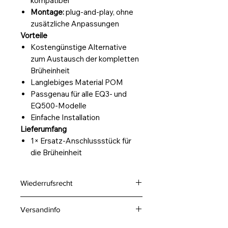
kompatibel
Montage:
plug‑and‑play, ohne
zusätzliche Anpassungen
Vorteile
Kostengünstige Alternative
zum Austausch der kompletten
Brüheinheit
Langlebiges Material POM
Passgenau für alle EQ3‑ und
EQ500‑Modelle
Einfache Installation
Lieferumfang
1× Ersatz‑Anschlussstück für
die Brüheinheit
Wiederrufsrecht
Sie haben das Recht, binnen
Versandinfo
vierzehn Tagen ohne Angabe von
Gründen diesen Vertrag zu