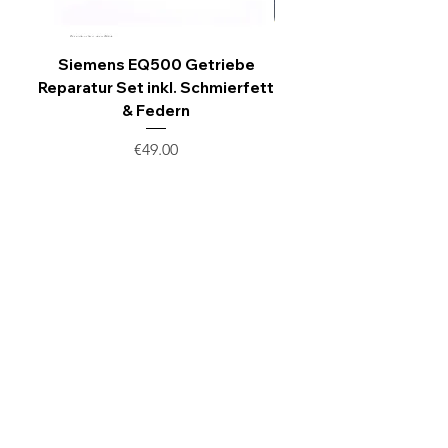
Widerrufsrechts vor Ablauf der
Widerrufsfrist absenden.
Siemens EQ500 Getriebe
Premium 2cm Add
Reparatur Set inkl. Schmierfett
Sichtschutzstreifen 
& Federn
Sichtspalten sturm
Price
€49.00
ONLINE HELP NO
PROBLEM