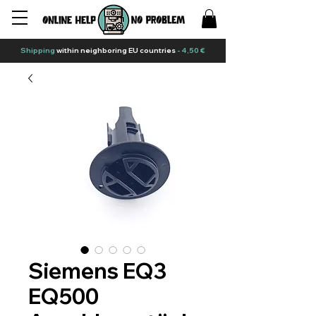
Shipping
within neighboring EU countries
- 4,50 €
Siemens EQ3
EQ500